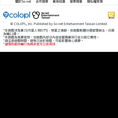
關於So-net
合作提案
菁英招募
營業規章
隱私權政策
© COLOPL, Inc. Published by So-net Entertainment Taiwan Limited.
*本遊戲涉及暴力(可愛人物打鬥)、戀愛之情節，依遊戲軟體分級管理辦法，分類
為輔12級。
*本遊戲為免費使用，但遊戲內部分內容或服務需另行支付其它費用。
*請注意遊戲時間，避免沉迷於遊戲，可能影響身心健康。
*
謹慎防範詐騙行為與非官方公告資訊